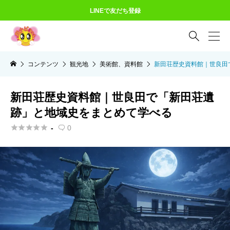
LINEで友だち登録

コンテンツ
観光地
美術館、資料館
新田荘歴史資料館｜世良田
新田荘歴史資料館｜世良田で「新田荘遺
跡」と地域史をまとめて学べる





-
0
