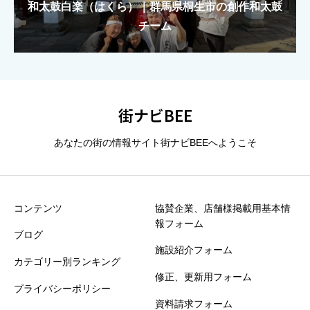
和太鼓白楽（はくら）｜群馬県桐生市の創作和太鼓
もえがみ｜カラフルKAWAIIで駆ける「KILAKILA
もえがみ｜カラフルKAWAIIで駆ける「KILAKILA
大泉太鼓｜群馬県大泉町の創作和太鼓集団
大泉太鼓｜群馬県大泉町の創作和太鼓集団
魔法学校」ユニット
魔法学校」ユニット
チーム
総合評価（★1〜5）
必須





星の数をお選びください
街ナビBEE
あなたの街の情報サイト街ナビBEEへようこそ
タイトル
必須
コンテンツ
協賛企業、店舗様掲載用基本情
報フォーム
※誹謗中傷や個人情報は掲載できません
ブログ
施設紹介フォーム
カテゴリー別ランキング
30秒でOK！ひとことクチコミ”お願いします
必須
修正、更新用フォーム
プライバシーポリシー
資料請求フォーム