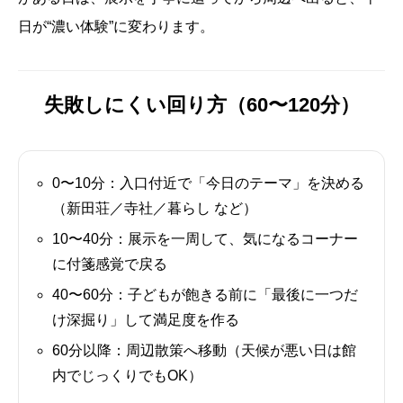
日が“濃い体験”に変わります。
失敗しにくい回り方（60〜120分）
0〜10分：
入口付近で「今日のテーマ」を決める
（新田荘／寺社／暮らし など）
10〜40分：
展示を一周して、気になるコーナー
に付箋感覚で戻る
40〜60分：
子どもが飽きる前に「最後に一つだ
け深掘り」して満足度を作る
60分以降：
周辺散策へ移動（天候が悪い日は館
内でじっくりでもOK）