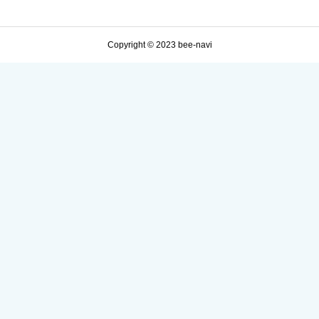
Copyright © 2023 bee-navi
※誹謗中傷や個人情報は掲載できません
写真を添付 来店シーン（ひとり／友人／家族／仕事）
対応ファイル形式：JPEG / PNG / GIF （1枚6MBまで・最大6