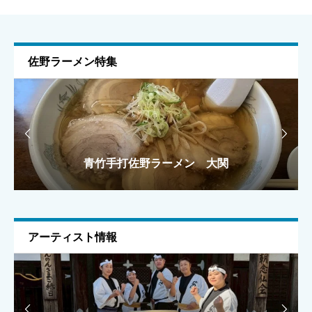
新田荘歴史資料館｜世良田で「新田荘遺跡」と地域史を
まとめて学べる
佐野ラーメン特集
ニックネーム
任意


青竹手打佐野ラーメン 大関
手打ちラーメン 麺之介
手打ちラーメン 麺之介
ラーメン雅
ラーメン雅
メールアドレス
任意
アーティスト情報
上に表示された文字を入力してください。

