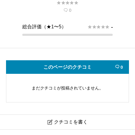





0

総合評価（★1〜5）





-
このページのクチコミ
0

まだクチコミが投稿されていません。
クチコミを書く
