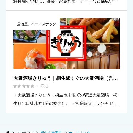
鮮料理を中心に、宴会・家族利用・デートなど幅広いシ
ーンに対応（個室/座敷の案内あり） ・営業時間：火〜金
17:30〜24:00／土日 17:00〜24:00（ラスト […]
居酒屋、バー、スナック
大衆酒場きりゅう｜桐生駅すぐの大衆酒場（営業
時間・定休日・地図）





0
-

・大衆酒場きりゅう：桐生市末広町の駅近大衆酒場（桐
生駅北口徒歩約1分の案内）。 ・営業時間：ランチ 11:3
0〜14:00／ディナー 17:00〜23:00（目安）。 ・定休
日：水曜日（宴会予約のみ対応の案内あり）。 ・ […]
コンテンツ
桐生市居酒屋、バー、スナック