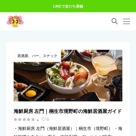
LINEで友だち登録

居酒屋、バー、スナック
海鮮厨房 左門｜桐生市境野町の海鮮居酒屋ガイド





0
-

・海鮮厨房 左門（海鮮居酒屋）｜桐生市（境野町） ・海