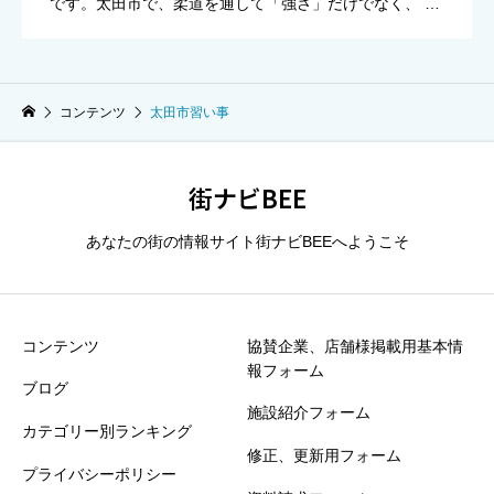
です。太田市で、柔道を通して「強さ」だけでなく、 あ
いさつや礼節、仲間と続ける力を大切にしながら稽古を
行っています。 初心者の方も大歓迎です。自分のペース
で、できる […]
コンテンツ
太田市習い事
街ナビBEE
あなたの街の情報サイト街ナビBEEへようこそ
コンテンツ
協賛企業、店舗様掲載用基本情
報フォーム
ブログ
施設紹介フォーム
カテゴリー別ランキング
修正、更新用フォーム
プライバシーポリシー