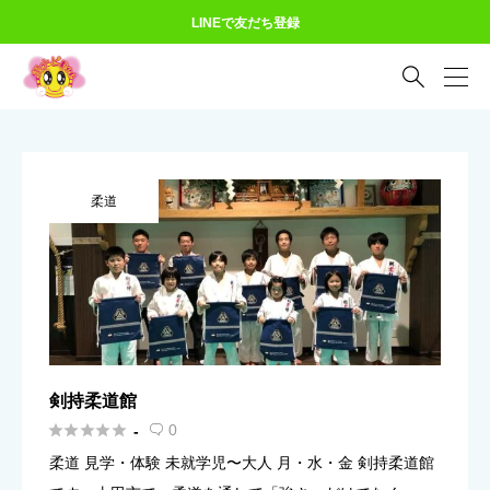
LINEで友だち登録

柔道
剣持柔道館





0
-

柔道 見学・体験 未就学児〜大人 月・水・金 剣持柔道館