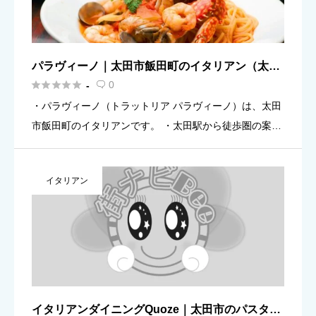
パラヴィーノ｜太田市飯田町のイタリアン（太田
駅近く）案内





0
-

・パラヴィーノ（トラットリア パラヴィーノ）は、太田
市飯田町のイタリアンです。 ・太田駅から徒歩圏の案内
があり、ランチもディナーも予定に組み込みやすいのが
助かります。 ・営業時間（目安）：11:30〜14:00／17:3
イタリアン
[…]
イタリアンダイニングQuoze｜太田市のパスタ・