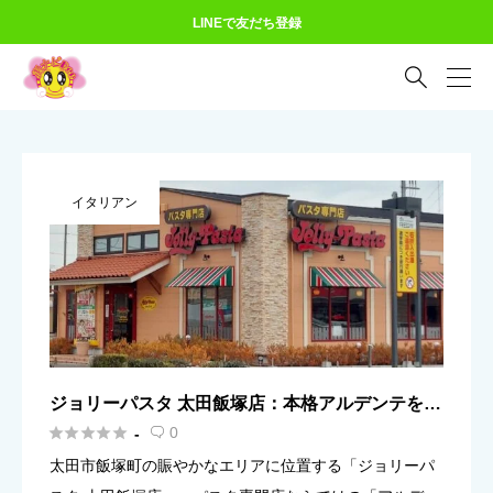
LINEで友だち登録

イタリアン
ジョリーパスタ 太田飯塚店：本格アルデンテを深
夜24時まで！平日ランチ＆駐車場完備





0
-

太田市飯塚町の賑やかなエリアに位置する「ジョリーパ