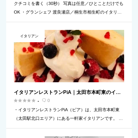
クチコミを書く（30秒） 写真は任意／ひとことだけでも
OK ・グランシェフ 渡良瀬店／桐生市相生町のイタリア
ン（パスタ等の案内あり） ・ランチ（11:00〜15:00）／
ディナー（17:00〜22:00）の営業案内（目安 […]
イタリアン
イタリアンレストランPiA｜太田市本町東のイタ
リアン（太田駅）案内





0
-

・イタリアンレストランPiA（ピア）は、太田市本町東
（太田駅北口エリア）にある一軒家イタリアンです。 ・
提供：パスタ／ピザを中心に、ランチもディナーも使い
やすいお店（目安）。 ・営業時間（目安）：平日 11:0