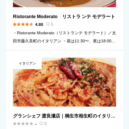
Ristorante Moderato リストラ ンテ モデラート





5
4.80

・Ristorante Moderato（リストランテ モデラート）／太
田市藤久良町のイタリアン ・昼は11:30〜、夜は18:00〜
の二部制（目安）。予定に合わせて使い分けしやすい ・
料理の受付目安：昼 13:30／夜 […]
イタリアン
グランシェフ 渡良瀬店｜桐生市相生町のイタリア
ン





0
-
