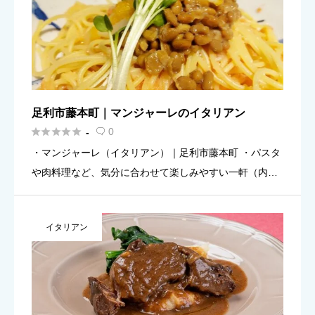
足利市藤本町｜マンジャーレのイタリアン





0
-

・マンジャーレ（イタリアン）｜足利市藤本町 ・パスタ
や肉料理など、気分に合わせて楽しみやすい一軒（内容
は時期により要確認） ・営業時間：11:00-22:00（目
安）・定休日：月曜日（目安／情報に差があるため要確
イタリアン
認） ・ […]