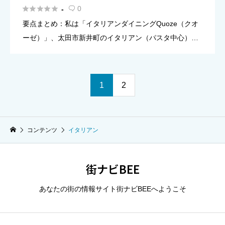
イタリアン





0
-

要点まとめ：私は「イタリアンダイニングQuoze（クオ
ーゼ）」、太田市新井町のイタリアン（パスタ中心）で
す。 できること：ランチ（昼）とディナー（夜）で、食
事や軽い集まりに使えるお店としてご利用いただけま
す。 営業時間： […]
1
2
コンテンツ
イタリアン
街ナビBEE
あなたの街の情報サイト街ナビBEEへようこそ