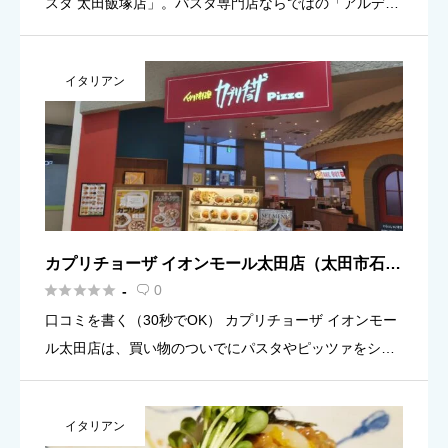
スタ 太田飯塚店」。パスタ専門店ならではの「アルデン
テ」へのこだわりと、注文を受けてから一皿ずつ調理す
るスタイルが人気です。50種類以上の豊富なバリエーシ
イタリアン
ョンで、小さなお […]
カプリチョーザ イオンモール太田店（太田市石原
町）の口コミ・評判





0
-

口コミを書く（30秒でOK） カプリチョーザ イオンモー
ル太田店は、買い物のついでにパスタやピッツァをシェ
アしながらゆっくり食事をしたいときに選びやすいお店
です。口コミでは、注文したメニュー、ボリューム感の
イタリアン
体感、混みやす […]