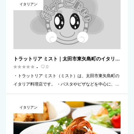
イタリアン
0〜15: […]
トラットリア ミスト｜太田市東矢島町のイタリア
ン（予約・地図）案内





0
-

・トラットリア ミスト（ミスト）は、太田市東矢島町の
イタリア料理店です。 ・パスタやピザなどを中心に、ラ
ンチ／ディナーで使いやすいお店（目安）。 ・営業時間
（目安）：11:00〜22:00／定休日：木曜（祝祭日は前日
イタリアン
の水 […]