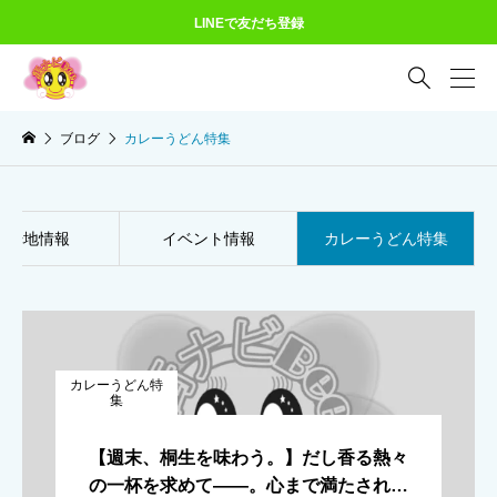
LINEで友だち登録

ブログ
カレーうどん特集
観光地情報
イベント情報
カレーうどん特集
カレーうどん特
集
【週末、桐生を味わう。】だし香る熱々
の一杯を求めて――。心まで満たされ