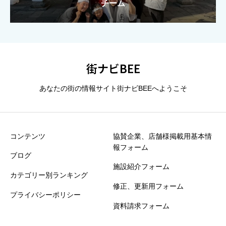
大泉太鼓｜群馬県大泉町の創作和太鼓集団
大泉太鼓｜群馬県大泉町の創作和太鼓集団
魔法学校」ユニット
魔法学校」ユニット
チーム
総合評価（★1〜5）
必須





星の数をお選びください
街ナビBEE
あなたの街の情報サイト街ナビBEEへようこそ
タイトル
必須
コンテンツ
協賛企業、店舗様掲載用基本情
報フォーム
※誹謗中傷や個人情報は掲載できません
ブログ
施設紹介フォーム
カテゴリー別ランキング
30秒でOK！ひとことクチコミ”お願いします
必須
修正、更新用フォーム
プライバシーポリシー
資料請求フォーム