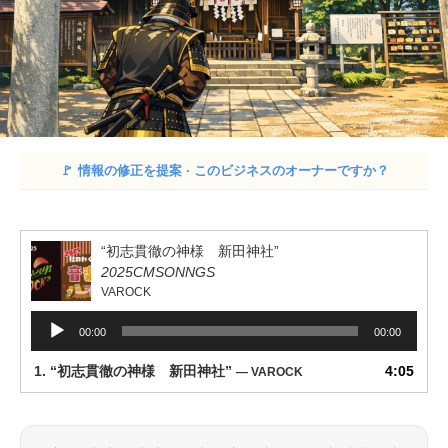
🚩
情報の修正を提案 · このビジネスのオーナーですか？
“初志貫徹の神様 新田神社”
2025CMSONNGS
VAROCK
音
00:00
00:00
声
プ
1.
“初志貫徹の神様 新田神社”
4:05
— VAROCK
レ
ー
ヤ
ー