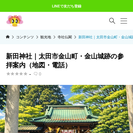
LINEで友だち登録

コンテンツ
観光地
寺社仏閣
新田神社｜太田市金山町・金山城
新田神社｜太田市金山町・金山城跡の参
拝案内（地図・電話）





-
0
