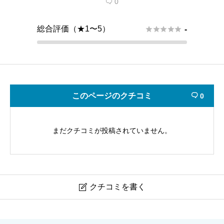
0

総合評価（★1〜5）





-
このページのクチコミ
0

まだクチコミが投稿されていません。
クチコミを書く

新田神社｜太田市金山町・金山城跡の参拝案内（地図・
電話）