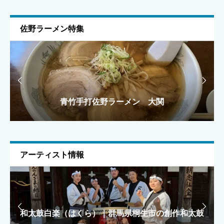
佐野ラーメン特集
ニックネーム
任意


青竹手打佐野ラーメン 大関
手打ちラーメン 麺之介
手打ちラーメン 麺之介
ラーメン雅
ラーメン雅
メールアドレス
任意
アーティスト情報
上に表示された文字を入力してください。


和太鼓白楽（はくら）｜群馬県桐生市の創作和太鼓
もえがみ｜カラフルKAWAIIで駆ける「KILAKILA
もえがみ｜カラフルKAWAIIで駆ける「KILAKILA