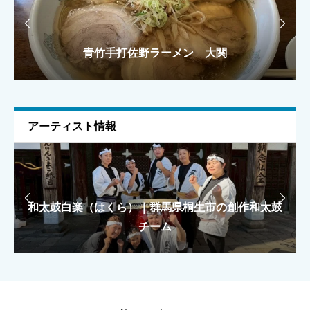


青竹手打佐野ラーメン 大関
手打ちラーメン 麺之介
手打ちラーメン 麺之介
ラーメン雅
ラーメン雅
メールアドレス
任意
アーティスト情報
上に表示された文字を入力してください。


和太鼓白楽（はくら）｜群馬県桐生市の創作和太鼓
もえがみ｜カラフルKAWAIIで駆ける「KILAKILA
もえがみ｜カラフルKAWAIIで駆ける「KILAKILA
総合評価（★1〜5）
必須
大泉太鼓｜群馬県大泉町の創作和太鼓集団
大泉太鼓｜群馬県大泉町の創作和太鼓集団
魔法学校」ユニット
魔法学校」ユニット
チーム





星の数をお選びください