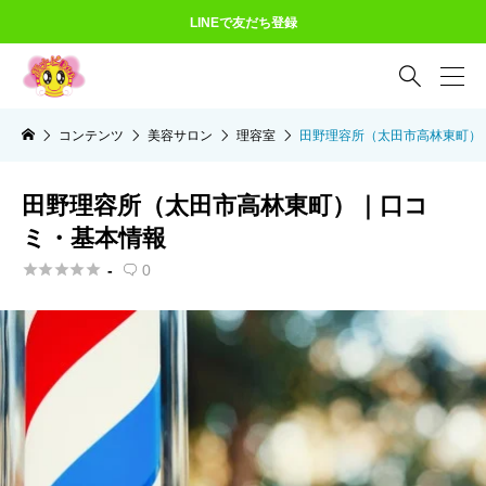
LINEで友だち登録

コンテンツ
美容サロン
理容室
田野理容所（太田市高林東町）
田野理容所（太田市高林東町）｜口コ
ミ・基本情報





-
0
