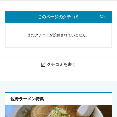
このページのクチコミ
0

まだクチコミが投稿されていません。
クチコミを書く

田野理容所（太田市高林東町）｜口コミ・基本情報
ニックネーム
任意
佐野ラーメン特集