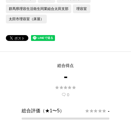
群馬県理容生活衛生同業組合太田支部
理容室
太田市理容室（床屋）
総合得点
-





0

総合評価（★1〜5）





-