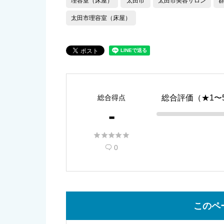
理容室（床屋）
太田市
太田市美容サロン
太田市理容室（床屋）
総合得点
総合評価（★1〜
-





0

このペ