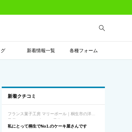

ログ
新着情報一覧
各種フォーム
新着クチコミ
フランス菓子工房 マリーポール｜桐生市の洋菓
子店（ケーキ・ギフト・予約）
私にとって桐生でNo1.のケーキ屋さんです