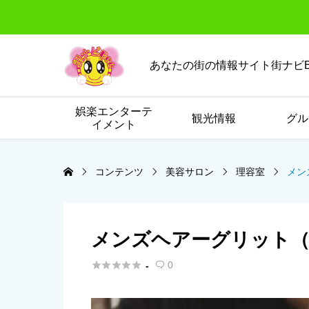
あなたの街の情報サイト街ナビB
娯楽エンターテ
観光情報
グル
イメント
コンテンツ
美容サロン
理容室
メン
メンズヘアーグリット（





0
-
