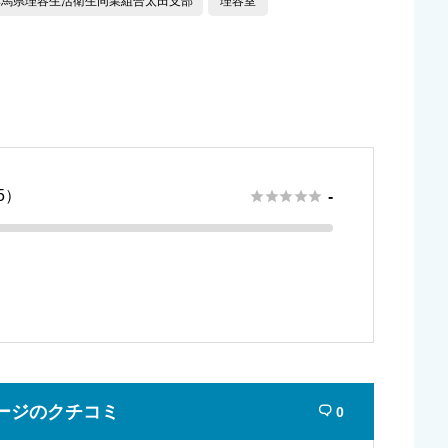
群馬県理容生活衛生同業組合太田支部
理容室
5）





-
ージのクチコミ
0
