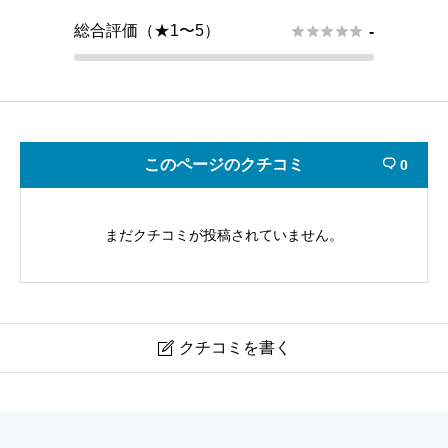
総合評価（★1〜5）





-
このページのクチコミ
0

まだクチコミが投稿されていません。
クチコミを書く

東楊会館（東楊軒）の口コミ・評判｜基本情報・地図
（太田市岩松町）