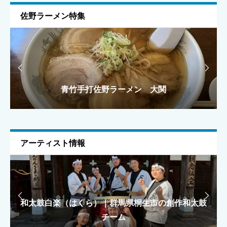
佐野ラーメン特集
ニックネーム
任意


青竹手打佐野ラーメン 大関
手打ちラーメン 麺之介
手打ちラーメン 麺之介
ラーメン雅
ラーメン雅
メールアドレス
任意
アーティスト情報
上に表示された文字を入力してください。


和太鼓白楽（はくら）｜群馬県桐生市の創作和太鼓
もえがみ｜カラフルKAWAIIで駆ける「KILAKILA
もえがみ｜カラフルKAWAIIで駆ける「KILAKILA
大泉太鼓｜群馬県大泉町の創作和太鼓集団
大泉太鼓｜群馬県大泉町の創作和太鼓集団
魔法学校」ユニット
魔法学校」ユニット
チーム
総合評価（★1〜5）
必須