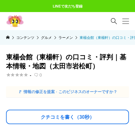
LINEで友だち登録

コンテンツ
グルメ
ラーメン
東楊会館（東楊軒）の口コミ・評
東楊会館（東楊軒）の口コミ・評判｜基
本情報・地図（太田市岩松町）





-
0

🚩
情報の修正を提案 · このビジネスのオーナーですか？
クチコミを書く（30秒）