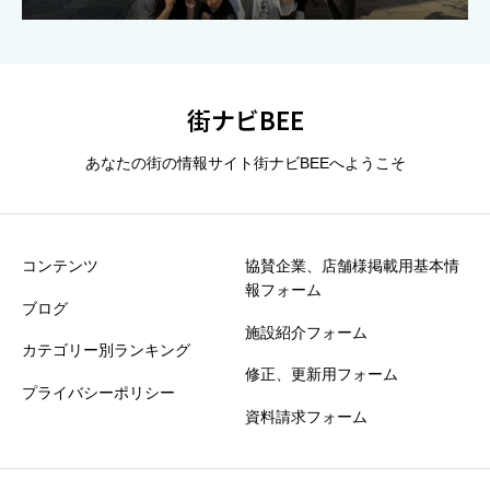





星の数をお選びください
街ナビBEE
あなたの街の情報サイト街ナビBEEへようこそ
タイトル
必須
コンテンツ
協賛企業、店舗様掲載用基本情
報フォーム
※誹謗中傷や個人情報は掲載できません
ブログ
施設紹介フォーム
カテゴリー別ランキング
30秒でOK！ひとことクチコミ”お願いします
必須
修正、更新用フォーム
プライバシーポリシー
資料請求フォーム