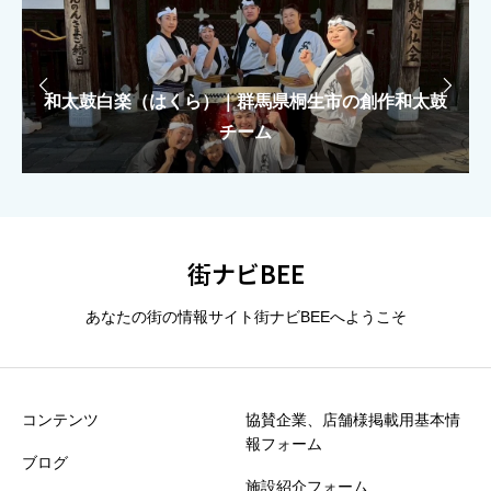
上に表示された文字を入力してください。


和太鼓白楽（はくら）｜群馬県桐生市の創作和太鼓
もえがみ｜カラフルKAWAIIで駆ける「KILAKILA
もえがみ｜カラフルKAWAIIで駆ける「KILAKILA
総合評価（★1〜5）
必須
大泉太鼓｜群馬県大泉町の創作和太鼓集団
大泉太鼓｜群馬県大泉町の創作和太鼓集団
魔法学校」ユニット
魔法学校」ユニット
チーム





星の数をお選びください
街ナビBEE
タイトル
必須
あなたの街の情報サイト街ナビBEEへようこそ
※誹謗中傷や個人情報は掲載できません
コンテンツ
協賛企業、店舗様掲載用基本情
報フォーム
ブログ
30秒でOK！ひとことクチコミ”お願いします
必須
施設紹介フォーム