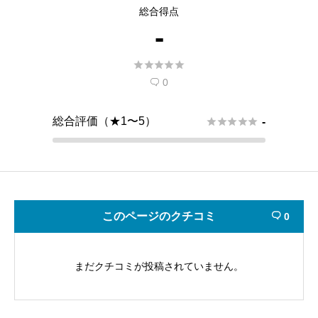
総合得点
-





0

総合評価（★1〜5）





-
このページのクチコミ
0

まだクチコミが投稿されていません。