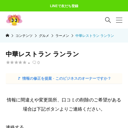
LINEで友だち登録

コンテンツ
グルメ
ラーメン
中華レストラン ランラン
中華レストラン ランラン





-
0

🚩
情報の修正を提案 · このビジネスのオーナーですか？
情報に間違えや変更箇所、口コミの削除のご希望がある
場合は下記ボタンよりご連絡ください。
連絡する