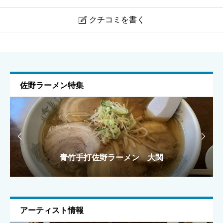
クチコミを書く

中華レストラン ランラン
ニックネーム
任意
佐野ラーメン特集


青竹手打佐野ラーメン 大関
手打ちラーメン 麺之介
手打ちラーメン 麺之介
ラーメン雅
ラーメン雅
メールアドレス
任意
アーティスト情報