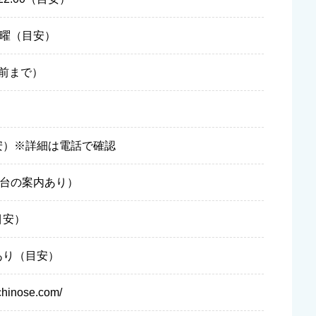
月曜（目安）
前まで）
安）※詳細は電話で確認
2台の案内あり）
目安）
あり（目安）
ichinose.com/