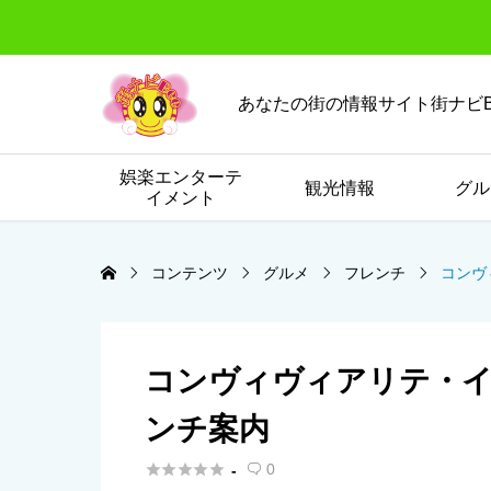
あなたの街の情報サイト街ナビB
娯楽エンターテ
観光情報
グル
イメント
コンテンツ
グルメ
フレンチ
コンヴ
コンヴィヴィアリテ・イ
ンチ案内





0
-
