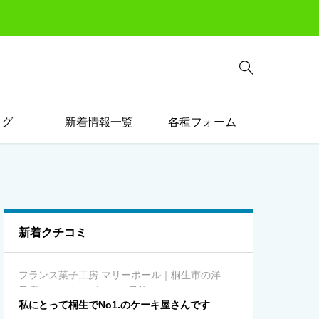

ログ
新着情報一覧
各種フォーム
新着クチコミ
フランス菓子工房 マリーポール｜桐生市の洋菓
子店（ケーキ・ギフト・予約）
私にとって桐生でNo1.のケーキ屋さんです