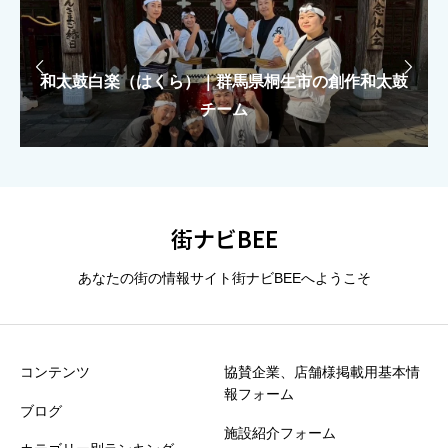
上に表示された文字を入力してください。


和太鼓白楽（はくら）｜群馬県桐生市の創作和太鼓
もえがみ｜カラフルKAWAIIで駆ける「KILAKILA
もえがみ｜カラフルKAWAIIで駆ける「KILAKILA
総合評価（★1〜5）
必須
大泉太鼓｜群馬県大泉町の創作和太鼓集団
大泉太鼓｜群馬県大泉町の創作和太鼓集団
魔法学校」ユニット
魔法学校」ユニット
チーム





星の数をお選びください
街ナビBEE
タイトル
必須
あなたの街の情報サイト街ナビBEEへようこそ
※誹謗中傷や個人情報は掲載できません
コンテンツ
協賛企業、店舗様掲載用基本情
報フォーム
ブログ
30秒でOK！ひとことクチコミ”お願いします
必須
施設紹介フォーム