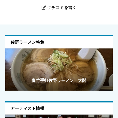
クチコミを書く

太田第一接骨院の口コミ・評判（太田市浜町）
ニックネーム
任意
佐野ラーメン特集


青竹手打佐野ラーメン 大関
手打ちラーメン 麺之介
手打ちラーメン 麺之介
ラーメン雅
ラーメン雅
メールアドレス
任意
アーティスト情報