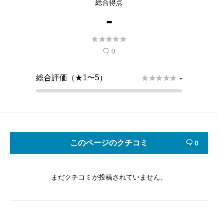
総合得点
-





0

総合評価（★1〜5）





-
このページのクチコミ
0

まだクチコミが投稿されていません。