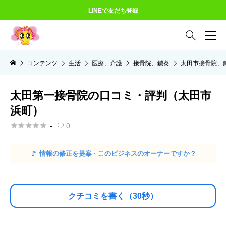
LINEで友だち登録

コンテンツ
生活
医療、介護
接骨院、鍼灸
太田市接骨院、
太田第一接骨院の口コミ・評判（太田市
浜町）





-
0

🚩
情報の修正を提案 · このビジネスのオーナーですか？
クチコミを書く（30秒）