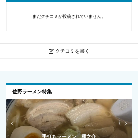
まだクチコミが投稿されていません。
クチコミを書く

なみき接骨鍼灸院の口コミ・評判｜基本情報・地図（太
田市岩松町）
佐野ラーメン特集
ニックネーム
任意


青竹手打佐野ラーメン 大関
手打ちラーメン 麺之介
手打ちラーメン 麺之介
ラーメン雅
ラーメン雅