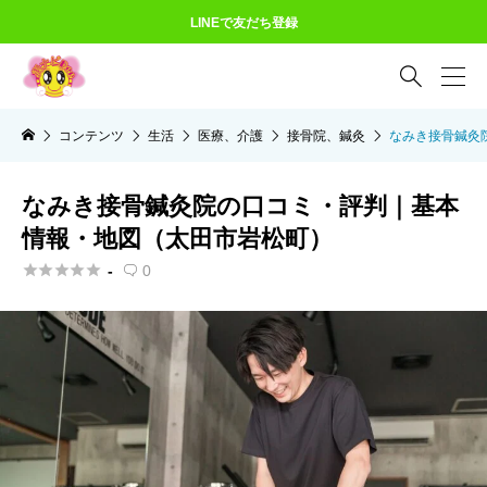
LINEで友だち登録

コンテンツ
生活
医療、介護
接骨院、鍼灸
なみき接骨鍼灸
なみき接骨鍼灸院の口コミ・評判｜基本
情報・地図（太田市岩松町）





-
0
