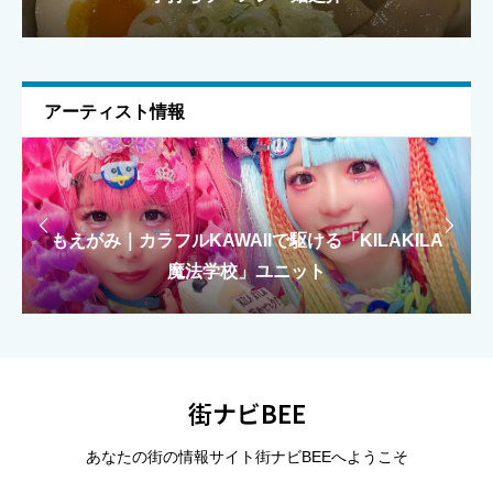
メールアドレス
任意
アーティスト情報
上に表示された文字を入力してください。


和太鼓白楽（はくら）｜群馬県桐生市の創作和太鼓
もえがみ｜カラフルKAWAIIで駆ける「KILAKILA
もえがみ｜カラフルKAWAIIで駆ける「KILAKILA
大泉太鼓｜群馬県大泉町の創作和太鼓集団
大泉太鼓｜群馬県大泉町の創作和太鼓集団
魔法学校」ユニット
魔法学校」ユニット
チーム
総合評価（★1〜5）
必須





星の数をお選びください
街ナビBEE
あなたの街の情報サイト街ナビBEEへようこそ
タイトル
必須