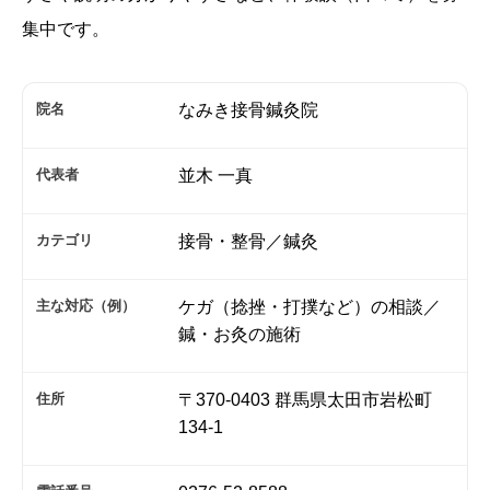
集中です。
院名
なみき接骨鍼灸院
代表者
並木 一真
カテゴリ
接骨・整骨／鍼灸
主な対応（例）
ケガ（捻挫・打撲など）の相談／
鍼・お灸の施術
住所
〒370-0403 群馬県太田市岩松町
134-1