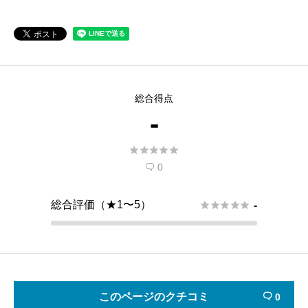
総合得点
-





0

総合評価（★1〜5）





-
このページのクチコミ
0
