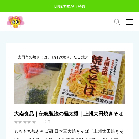
LINEで友だち登録

太田市の焼きそば、お好み焼き、たこ焼き
大南食品｜伝統製法の極太麺｜上州太田焼きそば





0
-

もちもち焼きそば麺 日本三大焼きそば「上州太田焼きそ