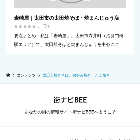
岩崎屋｜太田市の太田焼そば・焼まんじゅう店





0
-

要点まとめ：私は「岩崎屋」。太田市寺井町（治良門橋
駅エリア）で、太田焼そばと焼まんじゅうを中心にご案
内している軽食店です。 できること：店内でのお食事は
もちろん、お持ち帰り（テイクアウト）にも対応してい
ます（内容は当日の […]
コンテンツ
太田市焼きそば、お好み焼き、たこ焼き
街ナビBEE
あなたの街の情報サイト街ナビBEEへようこそ