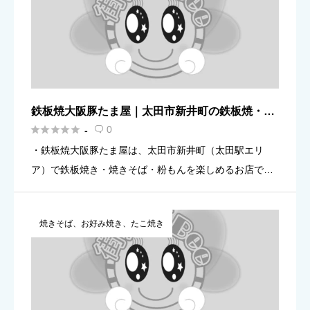
鉄板焼大阪豚たま屋｜太田市新井町の鉄板焼・粉
もん（太田駅）案内





0
-

・鉄板焼大阪豚たま屋は、太田市新井町（太田駅エリ
ア）で鉄板焼き・焼きそば・粉もんを楽しめるお店で
す。 ・営業（目安）：17:00〜24:00／定休日：木曜（＋
第3水曜の案内あり） ・連絡：0276-45-5088（予約・
焼きそば、お好み焼き、たこ焼き
[…]