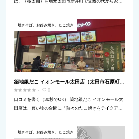
ば」（極太麺）を地元太田市新井町で父親の代から家業
として営み、50年が過ぎました。 麺を『蒸してから、茹
でる』という手造りならではの手間ひま間かけた伝統の
焼きそば、お好み焼き、たこ焼き
オリジナル製法 […]
築地銀だこ イオンモール太田店（太田市石原町）
の口コミ・評判





0
-

口コミを書く（30秒でOK） 築地銀だこ イオンモール太
田店は、買い物の合間に「熱々のたこ焼きをテイクアウ
トしたい」「フードコートでサクッと食べたい」日に使
いやすいお店です。好みは人それぞれなので、口コミで
焼きそば、お好み焼き、たこ焼き
は「何を頼んだ […]