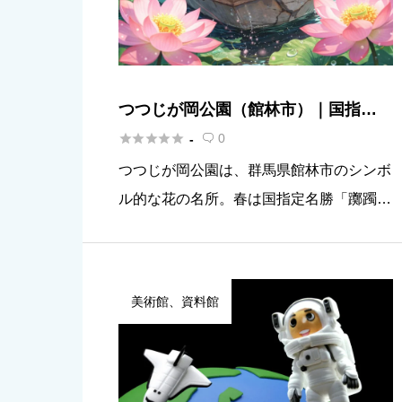
つつじが岡公園（館林市）｜国指定
名勝「躑躅ヶ岡」と城沼の四季を楽





0
-

しむ
つつじが岡公園は、群馬県館林市のシンボ
ル的な花の名所。春は国指定名勝「躑躅ヶ
岡（つつじがおか）」の古木群が一斉に色
づき、夏は城沼（じょうぬま）の花ハス、
さらに渡船や遊覧船など“水辺の遊び”まで
美術館、資料館
楽しめるのが特徴です。 「つ […]