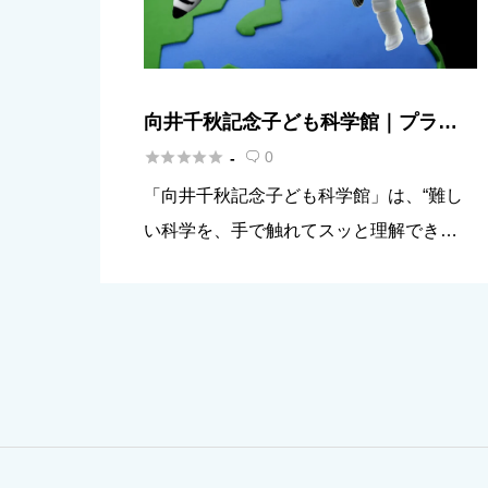
向井千秋記念子ども科学館｜プラネ
タリウムと体験展示で親子の好奇心





0
-

が動き出す
「向井千秋記念子ども科学館」は、“難し
い科学を、手で触れてスッと理解でき
る”タイプの体験型ミュージアム。館林市
出身の宇宙飛行士・向井千秋さんの名を冠
し、宇宙・地球・くらしの科学を、親子で
「へえ！」と言いながら進める展示が […]