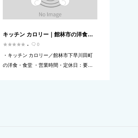
キッチン カロリー｜館林市の洋食・
食堂





0
-

・キッチン カロリー／館林市下早川田町
の洋食・食堂 ・営業時間・定休日：要確
認（最新は電話で確認） ・連絡：0276-73
-2716 ・公式URLは未提供のため要確認
（見つからない場合もあり） ・席状況・
支払い方法・駐車 […]