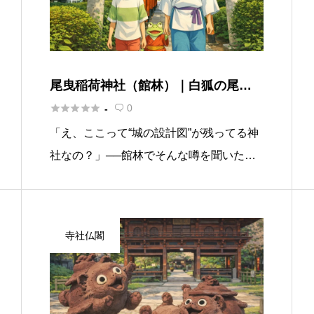
尾曳稲荷神社（館林）｜白狐の尾曳
伝説と館林城の守護神、御朱印と“水





0
-

の気”を感じる歴史パワースポット
「え、ここって“城の設計図”が残ってる神
社なの？」──館林でそんな噂を聞いた
ら、まず名前が挙がるのが尾曳稲荷神社
（おびきいなりじんじゃ）です。舞台は、
館林城（別名・尾曳城）と城沼（じょうぬ
寺社仏閣
ま）のほとり。水辺のやわらかい空 […]