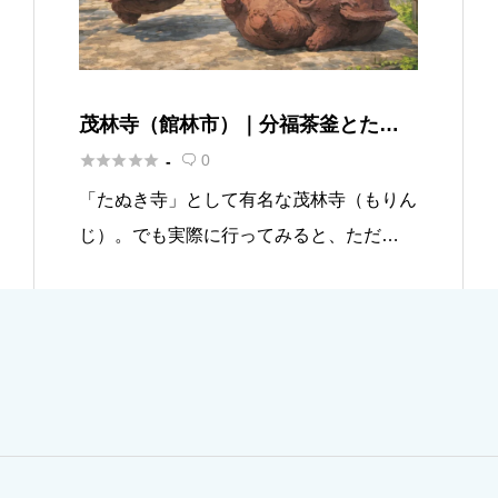
茂林寺（館林市）｜分福茶釜とたぬ
き参道、里沼「祈りの沼」でパワー





0
-

チャージ
「たぬき寺」として有名な茂林寺（もりん
じ）。でも実際に行ってみると、ただ
の“かわいいスポット”で終わらないんで
す。 室町〜江戸へつながる由緒の厚み、
境内に残る黒門（応仁2年）の渋い存在
感、そして、寺の北側に広がる里沼（S
[…]