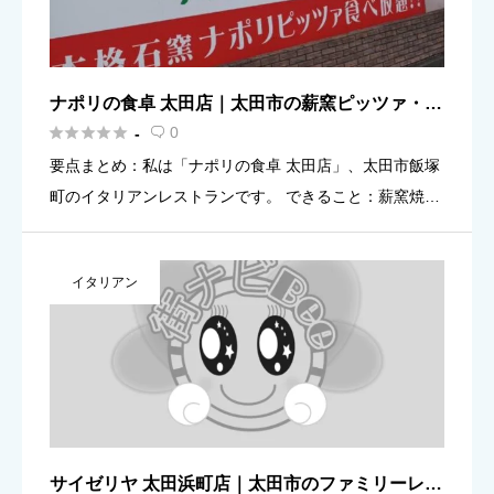
ナポリの食卓 太田店｜太田市の薪窯ピッツァ・イ
タリアン





0
-

要点まとめ：私は「ナポリの食卓 太田店」、太田市飯塚
町のイタリアンレストランです。 できること：薪窯焼き
ピッツァやパスタを中心に、ランチ・ディナーで食事を
楽しめます。 営業時間：11:00〜22:00（目安）／ラスト
イタリアン
オー […]
サイゼリヤ 太田浜町店｜太田市のファミリーレス