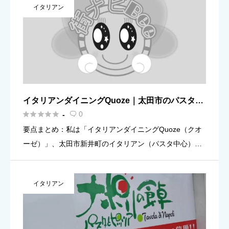
イタリアン
[…]
イタリアンダイニングQuoze｜太田市のパスタ・
イタリアン





0
-

要点まとめ：私は「イタリアンダイニングQuoze（クオ
ーゼ）」、太田市新井町のイタリアン（パスタ中心）で
す。 できること：ランチ（昼）とディナー（夜）で、食
事や軽い集まりに使えるお店としてご利用いただけま
イタリアン
す。 営業時間： […]