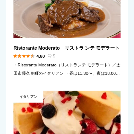
Ristorante Moderato リストラ ンテ モデラート





5
4.80

・Ristorante Moderato（リストランテ モデラート）／太
田市藤久良町のイタリアン ・昼は11:30〜、夜は18:00〜
の二部制（目安）。予定に合わせて使い分けしやすい ・
料理の受付目安：昼 13:30／夜 […]
イタリアン