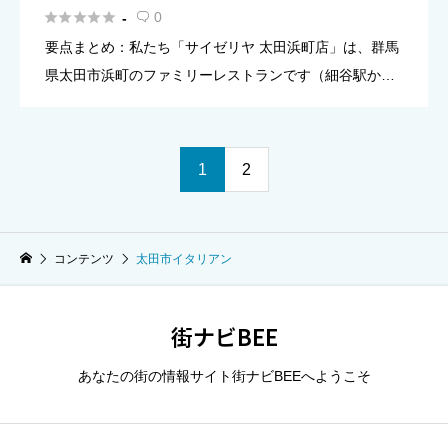
トラン





0
-

要点まとめ：私たち「サイゼリヤ 太田浜町店」は、群馬
県太田市浜町のファミリーレストランです（細谷駅から
徒歩圏の目安）。 お食事・カフェ利用など、日常のさま
ざまなシーンで気軽に立ち寄れます。 営業時間：10:3
0〜翌1:0 […]
1
2
コンテンツ
太田市イタリアン
街ナビBEE
あなたの街の情報サイト街ナビBEEへようこそ