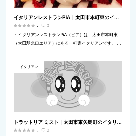
イタリアンレストランPiA｜太田市本町東のイタ
リアン（太田駅）案内





0
-

・イタリアンレストランPiA（ピア）は、太田市本町東
（太田駅北口エリア）にある一軒家イタリアンです。 ・
提供：パスタ／ピザを中心に、ランチもディナーも使い
やすいお店（目安）。 ・営業時間（目安）：平日 11:0
イタリアン
0〜15: […]
トラットリア ミスト｜太田市東矢島町のイタリア
ン（予約・地図）案内





0
-
