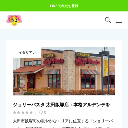
LINEで友だち登録

イタリアン
ジョリーパスタ 太田飯塚店：本格アルデンテを深
夜24時まで！平日ランチ＆駐車場完備





0
-

太田市飯塚町の賑やかなエリアに位置する「ジョリーパ