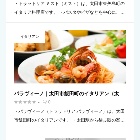
・トラットリア ミスト（ミスト）は、太田市東矢島町の
イタリア料理店です。 ・パスタやピザなどを中心に、ラ
ンチ／ディナーで使いやすいお店（目安）。 ・営業時間
（目安）：11:00〜22:00／定休日：木曜（祝祭日は前日
イタリアン
の水 […]
パラヴィーノ｜太田市飯田町のイタリアン（太田
駅近く）案内





0
-

・パラヴィーノ（トラットリア パラヴィーノ）は、太田
市飯田町のイタリアンです。 ・太田駅から徒歩圏の案内
があり、ランチもディナーも予定に組み込みやすいのが
助かります。 ・営業時間（目安）：11:30〜14:00／17:3