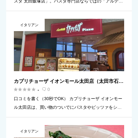
スタ 太田飯塚店」。パスタ専門店ならではの「アルデン
テ」へのこだわりと、注文を受けてから一皿ずつ調理す
るスタイルが人気です。50種類以上の豊富なバリエーシ
イタリアン
ョンで、小さなお […]
カプリチョーザ イオンモール太田店（太田市石原
町）の口コミ・評判





0
-

口コミを書く（30秒でOK） カプリチョーザ イオンモー
ル太田店は、買い物のついでにパスタやピッツァをシェ
アしながらゆっくり食事をしたいときに選びやすいお店
です。口コミでは、注文したメニュー、ボリューム感の
イタリアン
体感、混みやす […]